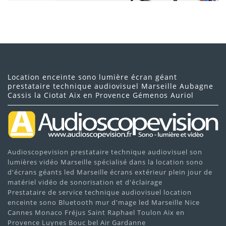
Location enceinte sono lumière écran géant
prestataire technique audiovisuel Marseille Aubagne
Cassis la Ciotat Aix en Provence Gémenos Auriol
Audioscopevision prestataire technique audiovisuel son
lumières vidéo Marseille spécialisé dans la location sono
d'écrans géants led Marseille écrans extérieur plein jour de
matériel vidéo de sonorisation et d'éclairage
Prestataire de service technique audiovisuel location
enceinte sono Bluetooth mur d'mage led Marseille Nice
Cannes Monaco Fréjus Saint Raphael Toulon Aix en
Provence Luynes Bouc bel Air Gardanne