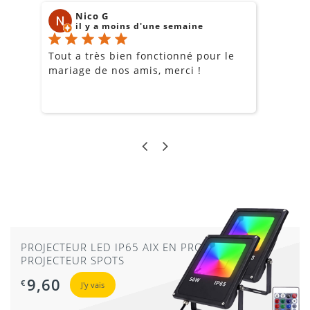
Nico G
il y a moins d'une semaine
Tout a très bien fonctionné pour le
J
mariage de nos amis, merci !
m
m
o
s
c
g
a
PROJECTEUR LED IP65 AIX EN PROVENCE
PROJECTEUR SPOTS
9,60
€
J'y vais