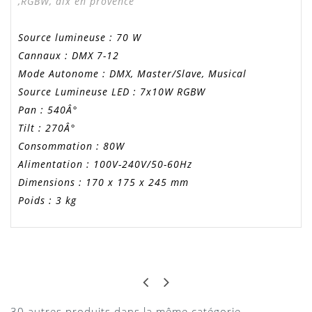
,RGBW, aix en provence
Source lumineuse : 70 W
Cannaux : DMX 7-12
Mode Autonome : DMX, Master/Slave, Musical
Source Lumineuse LED : 7x10W RGBW
Pan : 540Â°
Tilt : 270Â°
Consommation : 80W
Alimentation : 100V-240V/50-60Hz
Dimensions : 170 x 175 x 245 mm
Poids : 3 kg
Lyre beam wash
ELODIE
TRES SYMPA
Téléchargement
Nous en avons loués 2 pour notre petite soiree
30 autres produits dans la même catégorie