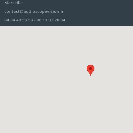
Marseille
contact@audioscopevision.fr
04 84 48 58 58 - 06 11 02 28 84