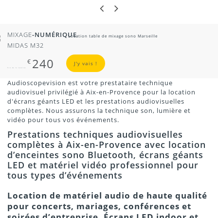
J'Y VAIS !
MIXAGE
-NUMÉRIQUE
MIDAS M32
240
€
J'y vais !
Prix de la location
Audioscopevision est votre prestataire technique
audiovisuel privilégié à Aix-en-Provence pour la location
d'écrans géants LED et les prestations audiovisuelles
Location Vidéoprojecteur 8700 lumens Epson forte
Location Pupitre de conférence plexiglas
Moquette sous Polyane
complètes. Nous assurons la technique son, lumière et
puissance
vidéo pour tous vos événements.
Prestations techniques audiovisuelles
complètes à Aix-en-Provence avec location
66,00 €
900,00 €
6,00 €
750,00 €
d’enceintes sono Bluetooth, écrans géants
LED et matériel vidéo professionnel pour
tous types d’événements
Location de matériel audio de haute qualité
pour concerts, mariages, conférences et
soirées d’entreprise. Écrans LED indoor et