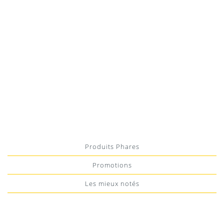
PRIX DE LA LOCATION
144
€
Produits Phares
Promotions
Les mieux notés