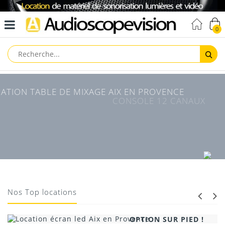
0
Reche
LOCATION TABLE DE MIXAGE AIX EN PROVENCE
CONSOLE 12 CANAUX
Effets incorporés
30
€
Prix location
Nos Top locations
LOCATION ÉCRAN LED
AIX EN PROVENCE
OPTION SUR PIED !