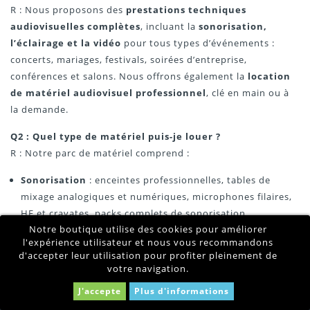
R : Nous proposons des
prestations techniques
audiovisuelles complètes
, incluant la
sonorisation,
l’éclairage et la vidéo
pour tous types d’événements :
concerts, mariages, festivals, soirées d’entreprise,
conférences et salons. Nous offrons également la
location
de matériel audiovisuel professionnel
, clé en main ou à
la demande.
Q2 : Quel type de matériel puis-je louer ?
R : Notre parc de matériel comprend :
Sonorisation
: enceintes professionnelles, tables de
mixage analogiques et numériques, microphones filaires,
HF et cravates, packs complets de sonorisation.
x
Notre boutique utilise des cookies pour améliorer
Audioscopevision | Sonorisation et
Éclairage
: lyres automatiques, projecteurs sur batterie,
Ecran LED
l'expérience utilisateur et nous vous recommandons
lasers, barres LED, dimmers et jeux de lumière
4.9
d'accepter leur utilisation pour profiter pleinement de
Basé sur
875
avis
événementiels.
votre navigation.
Vidéo
: écrans géants LED indoor/outdoor, murs LED en
J'accepte
Plus d'informations
pitch 2.9, 3.9 et 4.8, vidéoprojecteurs, écrans tactiles et